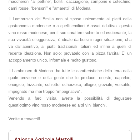
maccheroni "al pettine", bolliti, cacciagione, zampone e cotechino,
carni rosse, “bensoni" e "amaretti" di Modena.
Il Lambrusco dell’Emilia non si sposa unicamente ai piatti della
gastronomia modenese o a quelli emiliani è assai riduttivo: questo
vino rosso modenese, per il suo carattere schietto ed esuberante, la
sua vivacità e leggerezza, è ideale da bersi in ogni situazione, cha
va dall’aperitivo, ai piatti tradizionali italiani ed infine a quelli di
recente ideazione. Non solo: provatelo con la pizza farcita! E’ un
accoppiamento unico, informale e molto gustoso.
Il Lambrusco di Modena ha tutte le caratteristiche della terra dalla
quale proviene e della gente che lo produce: onesto, caparbio,
energico, frizzante, schietto, scherzoso, allegro, gioviale, versatile,
impegnato ma mai troppo "impegnativo".
Venendo a farci visita, avrete la possibilità di degustare
quest’ottimo vino rosso modenese ed altri vini bianchi.
Venite a trovarci!!
Azienda Agricola Martelli