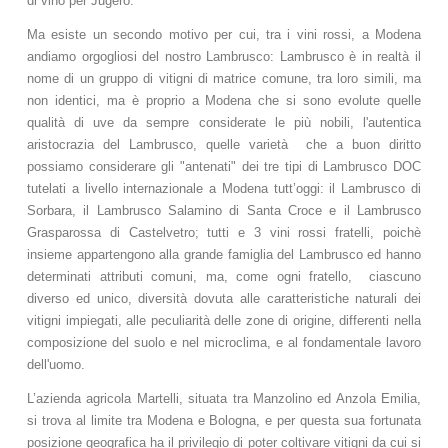
di vino per Jugero.
Ma esiste un secondo motivo per cui, tra i vini rossi, a Modena
andiamo orgogliosi del nostro Lambrusco: Lambrusco è in realtà il
nome di un gruppo di vitigni di matrice comune, tra loro simili, ma
non identici, ma è proprio a Modena che si sono evolute quelle
qualità di uve da sempre considerate le più nobili, l'autentica
aristocrazia del Lambrusco, quelle varietà che a buon diritto
possiamo considerare gli "antenati" dei tre tipi di Lambrusco DOC
tutelati a livello internazionale a Modena tutt’oggi: il Lambrusco di
Sorbara, il Lambrusco Salamino di Santa Croce e il Lambrusco
Grasparossa di Castelvetro; tutti e 3 vini rossi fratelli, poichè
insieme appartengono alla grande famiglia del Lambrusco ed hanno
determinati attributi comuni, ma, come ogni fratello, ciascuno
diverso ed unico, diversità dovuta alle caratteristiche naturali dei
vitigni impiegati, alle peculiarità delle zone di origine, differenti nella
composizione del suolo e nel microclima, e al fondamentale lavoro
dell'uomo.
L’azienda agricola Martelli, situata tra Manzolino ed Anzola Emilia,
si trova al limite tra Modena e Bologna, e per questa sua fortunata
posizione geografica ha il privilegio di poter coltivare vitigni da cui si