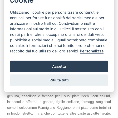
cookie
pieno aroma ricco di profumi freschi, ed estremamente digeribile
perché moderatamente alcolico: è piacevole senza mai essere
Utilizziamo i cookie per personalizzare contenuti e
troppo impegnativo, e per questo si beve senza sforzi e senza
annunci, per fornire funzionalità dei social media e per
problemi. Al gusto prevalgono sensazioni di morbidezza, corposità e
analizzare il nostro traffico. Condividiamo inoltre
tannicità: con un carattere così allegro e gioviale, versatile e
informazioni sul modo in cui utilizzi il nostro sito con i
sempre all'altezza di ogni situazione, al Lambrusco di Modena
nostri partner che si occupano di analisi dei dati web,
Grasparossa è bastato poco tempo per farsi tanti amici, anche al di
pubblicità e social media, i quali potrebbero combinarle
fuori della terra emiliana che lo ha visto nascere; è infatti divenuto
con altre informazioni che hai fornito loro o che hanno
in breve - a partire dagli anni '70 - il vino italiano più conosciuto e
raccolto dal tuo utilizzo dei loro servizi.
Personalizza
bevuto nel mondo, grazie alla sua simpatia, che conquista, e alla
sua spuma briosa e allegra.
Accetta
Il Lambrusco Grasparossa Briccone va gustato giovane, ad una
temperatura di servizio compresa fra 12 °C e i 14 °C.
Rifiuta tutti
Il Lambrusco dell’Emilia Briccone, dal corpo pieno ed intenso, è
l’accompagnamento ideale per i cibi della cucina modenese,
genuina, casalinga e famosa per i suoi piatti ricchi, con salumi,
insaccati e affettati in genere, tigelle emiliane, formaggi stagionati
come il celeberrimo Parmigiano Reggiano, primi piatti come tortellini
in brodo ristretto, ma anche con tutte le altre paste asciutte farcite,