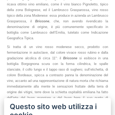
ricava ottimo vino emiliano, come il vino bianco Pignoletto, tipico
della zona Bolognese, ed il Lambrusco Grasparossa, vino rosso
tipico della zona Modenese: essa produce in azienda un Lambrusco
Grasparossa, il
Briccone
, che, non avendo rivendicato la
denominazione di origine, è più comunemente specificato in
bottiglia come Lambrusco dell’Emilia, tutelato come Indicazione
Geografica Tipica.
Si tratta di un vino rosso modenese secco, prodotto con
fermentazione in autoclave, dal colore vivace rosso rubino e dalla
gradazione alcolica di circa 11°: il
Briccone
si esibisce in una
bottiglia Borgognona scura con la forma cilindrica, le spalle
slanciate, il collo lungo e il tappo raso di sughero; sull’etichetta, di
colore Bordeaux, spicca a contrasto panna la denominazione del
vino, accanto ad una rappresentazione di natura morta che richiama
immediatamente alla mente le sensazioni fruttate della terra di
origine dei vitigni, terre dove la schietta ospitalità emiliana ha fatto
dell'arte del buon mangiare e del buon bere il suo punto di
eccellenza.
Questo sito web utilizza i
Il Lambrusco di Modena è un vino rosso frizzante e leggero, dal