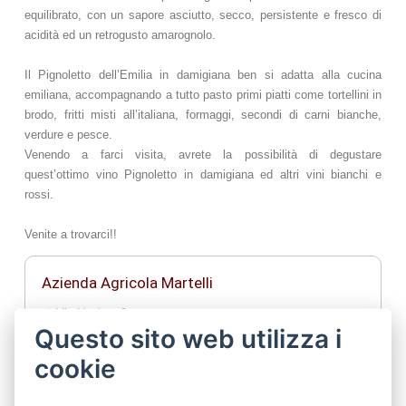
equilibrato, con un sapore asciutto, secco, persistente e fresco di
acidità ed un retrogusto amarognolo.
Il Pignoletto dell’Emilia in damigiana ben si adatta alla cucina
emiliana, accompagnando a tutto pasto primi piatti come tortellini in
brodo, fritti misti all’italiana, formaggi, secondi di carni bianche,
verdure e pesce.
Venendo a farci visita, avrete la possibilità di degustare
quest’ottimo vino Pignoletto in damigiana ed altri vini bianchi e
rossi.
Venite a trovarci!!
Azienda Agricola Martelli
Via Uncino, 2
Questo sito web utilizza i
Frazione Manzolino
41010 - Castelfranco Emilia (Mo)
cookie
059.932334
339.3137408 - 338.8009148