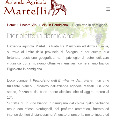
Home
I nostri Vini
Vini in Damigiana
Pignoletto in damigiana
Pignoletto in damigiana
L’azienda agricola Martelli, situata tra Manzolino ed Anzola Emilia,
si trova al limite della provincia di Bologna, e per questa sua
fortunata posizione geografica ha il privilegio di poter coltivare
vitigni da cui si ricavano ottimi vini emiliani, come il vino bianco
Pignoletto in damigiana.
Ecco dunque il
Pignoletto dell’Emilia in damigiana
, un vino
frizzante bianco , prodotto dall’azienda agricola Martelli, un vino
secco, frizzante, dal buon tenore alcolico, che si aggira intorno ai
13°.
Si tratta di un vino bianco in damigiana dal colore giallo paglierino
tenue con riflessi verdognoli, dal profumo aromatico, fruttato ed
intenso dei fiori di biancospino. Al gusto si presenta molto lineare ed